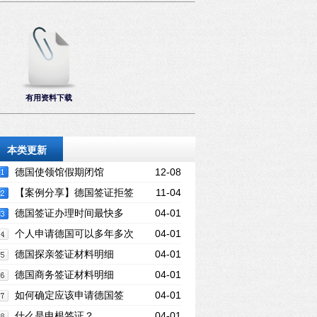
有用资料下载
本类更新
德国使领馆假期闭馆
12-08
【案例分享】德国签证拒签
11-04
再签成功出签，附德国商务&旅游签证资
德国签证办理时间最快多
04-01
料清单！
久？
个人申请德国可以多年多次
04-01
吗？
德国探亲签证材料明细
04-01
德国商务签证材料明细
04-01
如何确定应该申请德国签
04-01
证？
什么是申根签证？
04-01