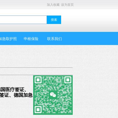
加入收藏
设为首页
加急取护照
申根保险
联系我们
德国医疗签证、
境签证、德国加急