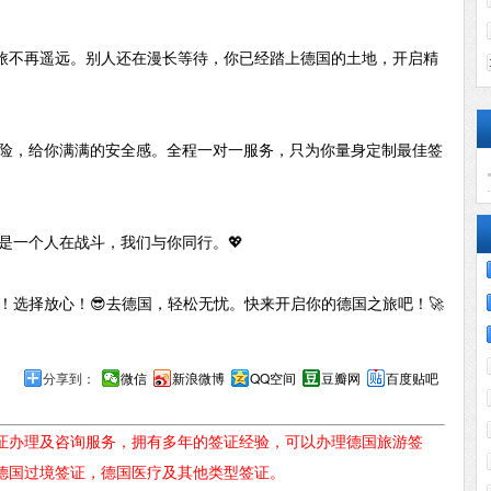
分享到：
微信
新浪微博
QQ空间
豆瓣网
百度贴吧
证办理及咨询服务，拥有多年的签证经验，可以办理德国旅游签
德国过境签证，德国医疗及其他类型签证。