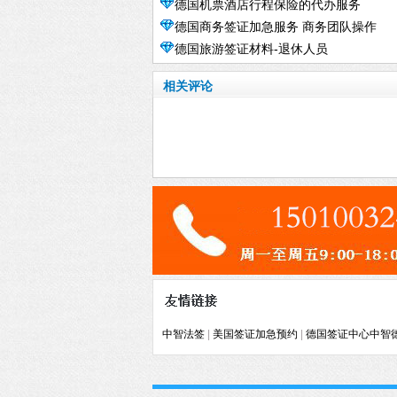
考
德国机票酒店行程保险的代办服务
德国商务签证加急服务 商务团队操作
德国旅游签证材料-退休人员
相关评论
中智法签
|
美国签证加急预约
|
德国签证中心中智