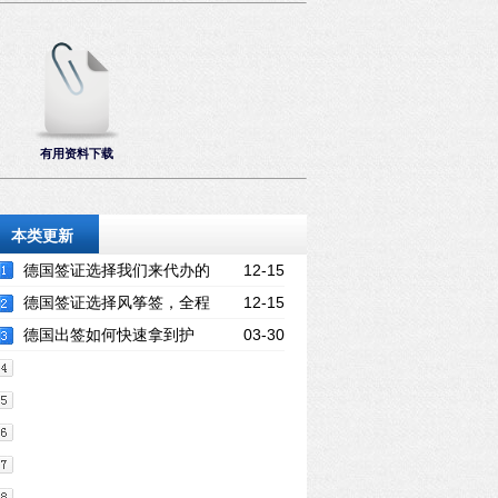
有用资料下载
本类更新
德国签证选择我们来代办的
12-15
优势，您可以参考
德国签证选择风筝签，全程
12-15
一对一
德国出签如何快速拿到护
03-30
照？