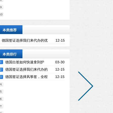
本类推荐
德国签证选择我们来代办的优
12-15
势，您可以参考
本类排行
德国出签如何快速拿到护
03-30
照？
德国签证选择我们来代办的
12-15
优势，您可以参考
德国签证选择风筝签，全程
12-15
一对一